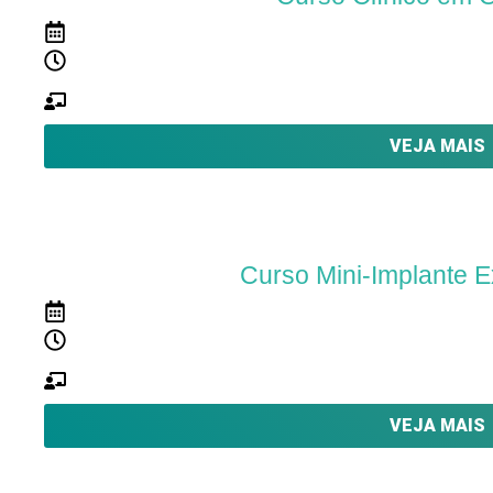
16 de fevereiro de 2024
23 meses |
23 módulos
AULAS TEÓRICAS E PRÁTICAS
Com Pacientes
VEJA MAIS
Curso Mini-Implante E
18 de maio de 2025
2 dias de Curso
Presencial - Mecânica e associação com alinhad
Demonstrativo
VEJA MAIS