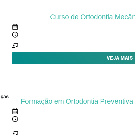
Curso de Ortodontia Mecân
24 de abril de 2026
10 meses |
10 módulos
AULAS TEÓRICAS E PRÁTICAS
Híbrido – Aulas online ao vivo, gravadas e prese
VEJA MAIS
Formação em Ortodontia Preventiva e
16 de setembro de 2026
8 Módulos |
8 Meses
Teórico | Prático laboratorial | Demonstrativo
HÍBRIDO – ONLINE AO VIVO COM PRÁTICA P