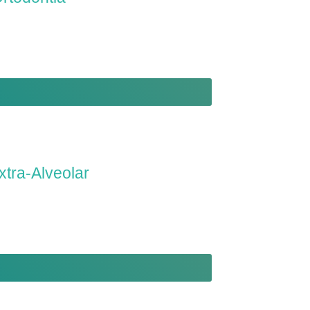
xtra-Alveolar
ores Diagnóstico/ Casos clínicos /