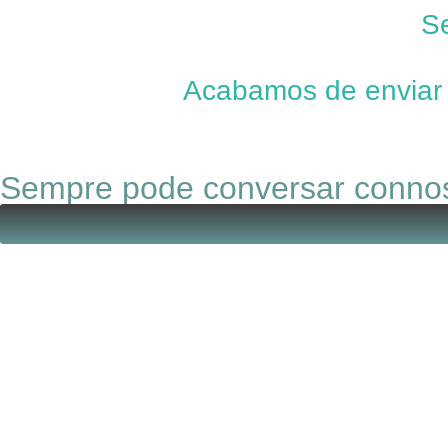
Se
Acabamos de enviar 
Se acaso não encontrar este
Sempre pode conversar connost